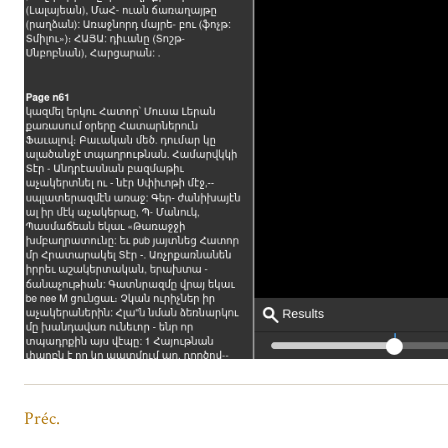
Préc.