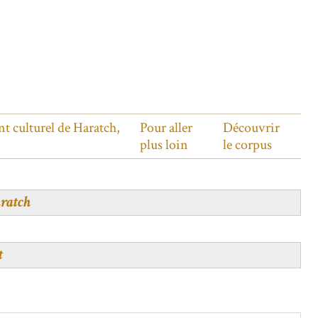
nt culturel de Haratch,
Pour aller
Découvrir
plus loin
le corpus
ratch
t