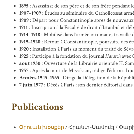
1895
: Assassinat de son père et de son frère pendant 
1907–1909
: Études au séminaire du Catholicossat armé
1909
: Départ pour Constantinople après de nouveaux 
1911
: Inscription à la Faculté de droit d’Istanbul et dé
1914–1918
: Mobilisé dans l’armée ottomane, travaille 
1919–1920
: Retour à Constantinople, poursuite des ét
1920
: Installation à Paris au moment du traité de Sèvr
1925
: Participe à la fondation du journal
Haratch
avec 
août 1930
: Ouverture de la Librairie orientale H. Sam
1957
: Après la mort de Missakian, rédige l'éditorial q
Années 1945–1965
: Dirige la Délégation de la Répub
7 juin 1977 :
Décès à Paris ; son dernier éditorial dans
Publications
Օրուան խօսքեր
/ Հրանտ-Սամուէլ / Փարիզ