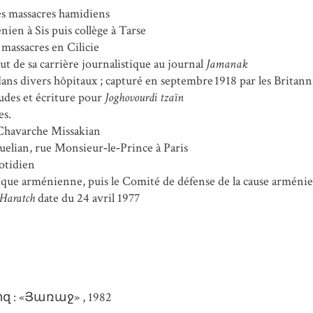
les massacres hamidiens
nien à Sis puis collège à Tarse
massacres en Cilicie
but de sa carrière journalistique au journal
Jamanak
dans divers hôpitaux ; capturé en septembre 1918 par les Britan
udes et écriture pour
Joghovourdi tzaïn
es.
Chavarche Missakian
uelian, rue Monsieur‑le‑Prince à Paris
uotidien
lique arménienne, puis le Comité de défense de la cause arméni
Haratch
date du 24 avril 1977
 : «Յառաջ» , 1982