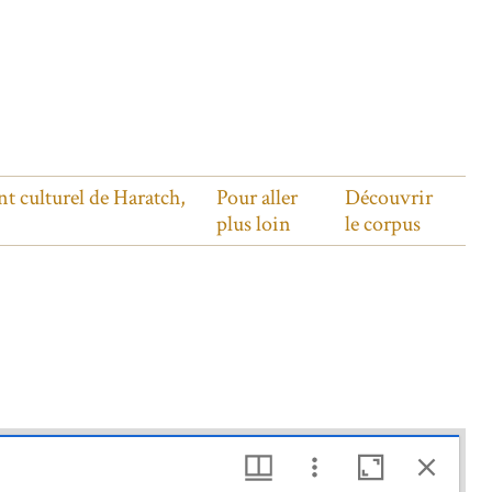
nt culturel de Haratch,
Pour aller
Découvrir
plus loin
le corpus