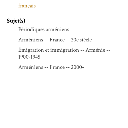
français
Sujet(s)
Périodiques arméniens
Arméniens -- France -- 20e siècle
Émigration et immigration -- Arménie --
1900-1945
Arméniens -- France -- 2000-
Immigrés -- France -- 1900-1945
Description
10 avril - 29 avril 1945
N° 4373-4390
Format et exemplaire