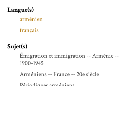
Langue(s)
arménien
français
Sujet(s)
Émigration et immigration -- Arménie --
1900-1945
Arméniens -- France -- 20e siècle
Périodiques arméniens
Arméniens -- France -- 2000-
Immigrés -- France -- 1900-1945
Description
1 janvier - 31 décembre 1990