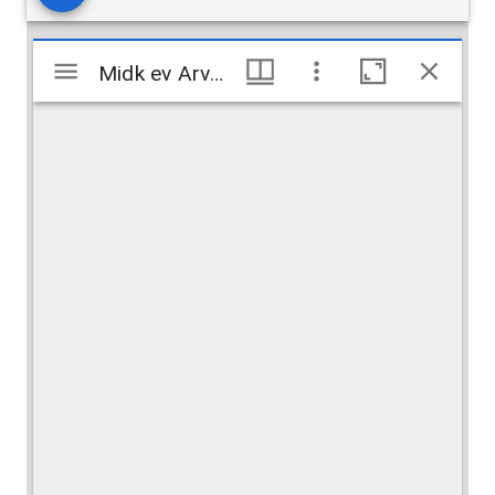
Mirador
Midk ev Arvest
Midk ev Arvest
viewer