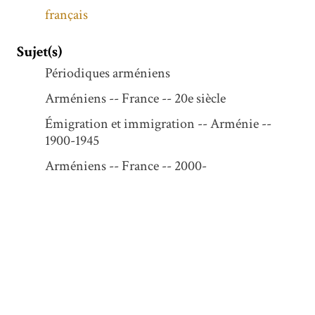
français
Sujet(s)
Périodiques arméniens
Arméniens -- France -- 20e siècle
Émigration et immigration -- Arménie --
1900-1945
Arméniens -- France -- 2000-
Immigrés -- France -- 1900-1945
Description
1 juin - 9 juin 1940
N° 4364-4371
Format et exemplaire