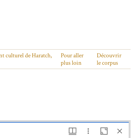
nt culturel de Haratch,
Pour aller
Découvrir
plus loin
le corpus