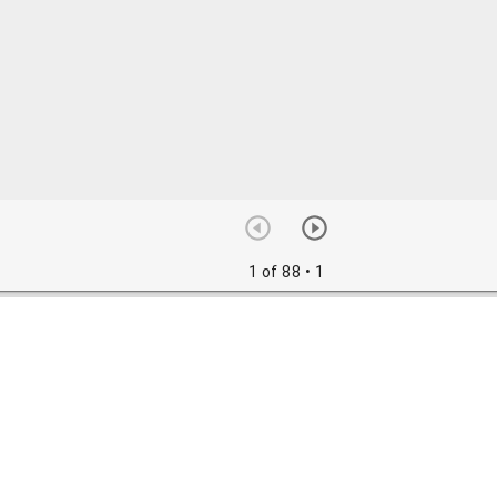
1 of 88
• 1