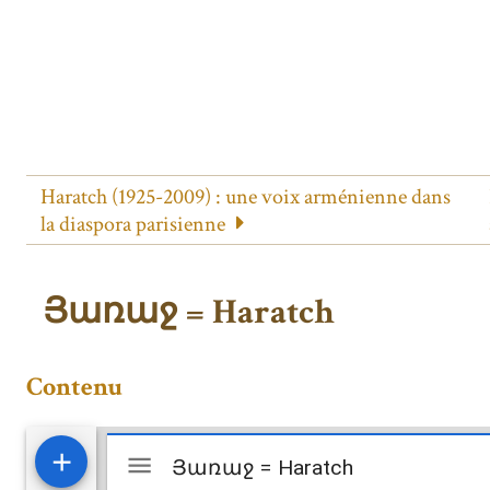
Haratch (1925-2009) : une voix arménienne dans
la diaspora parisienne
Յառաջ = Haratch
Contenu
Mirador
Յառաջ = Haratch
Յառաջ = Haratch