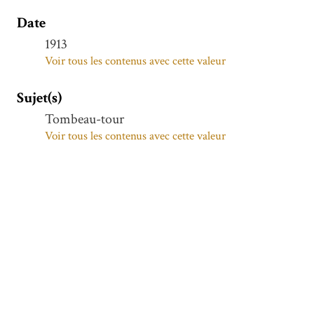
Date
1913
Voir tous les contenus avec cette valeur
Sujet(s)
Tombeau-tour
Voir tous les contenus avec cette valeur
Couverture spatiale
Téhéran (Iran) -- Gonbad Kabūd
Voir tous les contenus avec cette valeur
XIème siècle
Voir tous les contenus avec cette valeur
GUNBAD-I KABUS
Voir tous les contenus avec cette valeur