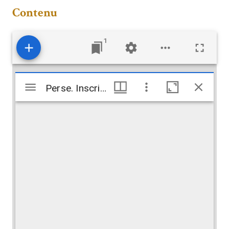
Contenu
1
Mirador
Perse. Inscription sur la tour de Gambad-Kabus
Perse. Inscription sur la tour de Gambad-Kabus
viewer