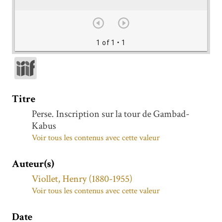
1 of 1
• 1
Titre
Perse. Inscription sur la tour de Gambad-
Kabus
Voir tous les contenus avec cette valeur
Auteur(s)
Viollet, Henry (1880-1955)
Voir tous les contenus avec cette valeur
Date