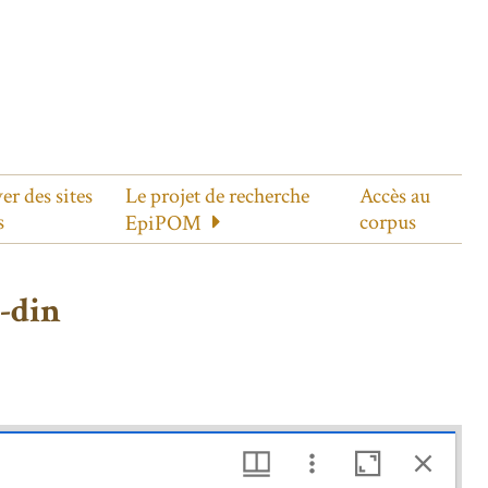
er des sites
Le projet de recherche
Accès au
s
corpus
EpiPOM
-din