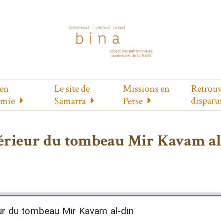
 en
Le site de
Missions en
Retrouv
disparu
amie
Samarra
Perse
térieur du tombeau Mir Kavam al
ur du tombeau Mir Kavam al-din
eur du tombeau Mir Kavam al-din