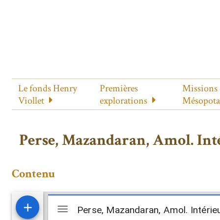
Le fonds Henry
Premières
Missions
Viollet
explorations
Mésopot
Perse, Mazandaran, Amol. In
Contenu
Mirador
Perse, Mazandaran, Amol. Intérie
Perse, Mazandaran, Amol. Intéri