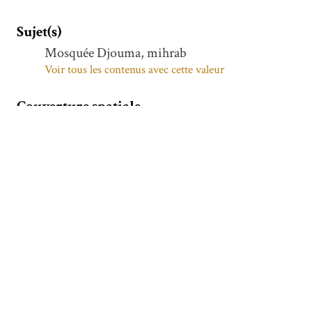
Sujet(s)
Mosquée Djouma, mihrab
Voir tous les contenus avec cette valeur
Couverture spatiale
1114-1115
Voir tous les contenus avec cette valeur
GULPAYGAN
Voir tous les contenus avec cette valeur
PERSE
Voir tous les contenus avec cette valeur
Gulpāyigān (Irān)
Voir tous les contenus avec cette valeur
Ispahan (Iran, province)
Voir tous les contenus avec cette valeur