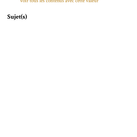
Voir tous les contenus avec cette valeur
Sujet(s)
Samarra
Voir tous les contenus avec cette valeur
Couverture spatiale
SAMARRA
Voir tous les contenus avec cette valeur
Sāmarrāʾ (Irak)
Voir tous les contenus avec cette valeur
IRAK
Voir tous les contenus avec cette valeur
Sāmarrāʾ (Irak)
Voir tous les contenus avec cette valeur