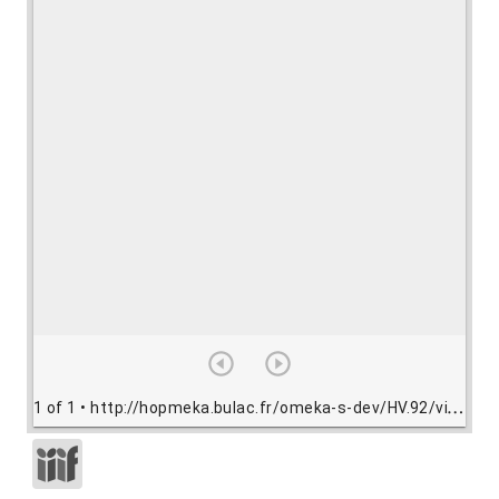
1 of 1
• http://hopmeka.bulac.fr/omeka-s-dev/HV.92/view/HV092.jpg