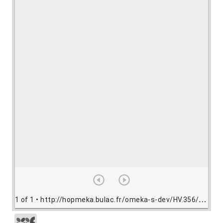
1 of 1
• http://hopmeka.bulac.fr/omeka-s-dev/HV.356/view/HV356.jpg