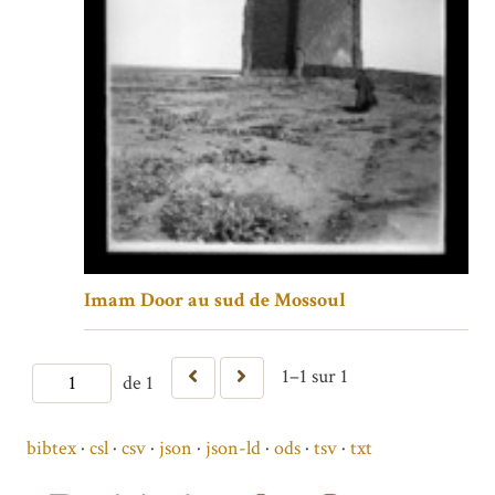
Imam Door au sud de Mossoul
1–1 sur 1
de 1
bibtex
csl
csv
json
json-ld
ods
tsv
txt