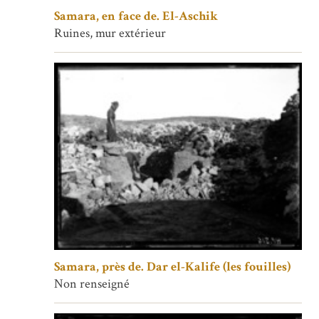
Samara, en face de. El-Aschik
Ruines, mur extérieur
Samara, près de. Dar el-Kalife (les fouilles)
Non renseigné