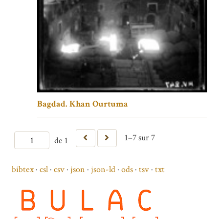
Bagdad. Khan Ourtuma
1–7 sur 7
de 1
bibtex
csl
csv
json
json-ld
ods
tsv
txt