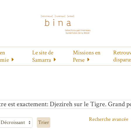
 en
Le site de
Missions en
Retrouv
disparu
amie
Samarra
Perse
tre est exactement
Djezireh sur le Tigre. Grand p
Recherche avancée
Trier