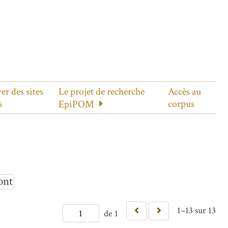
er des sites
Le projet de recherche
Accès au
s
corpus
EpiPOM
ont
1–13 sur 13
de 1