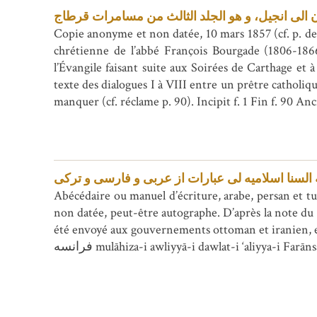
آن الی انجیل، و هو الجلد الثالث من مسامرات قرطاج
Copie anonyme et non datée, 10 mars 1857 (cf. p. de 
chrétienne de l’abbé François Bourgade (1806-186
l’Évangile faisant suite aux Soirées de Carthage et à
texte des dialogues I à VIII entre un prêtre catholiqu
manquer (cf. réclame p. 90). Incipit f. 1 Fin f. 90 Anc
ه السنا اسلامیه لی عبارات از عربی و فارسی و ترکی
Abécédaire ou manuel d’écriture, arabe, persan et tur
non datée, peut-être autographe. D’après la note du f
été envoyé aux gouvernements ottoman et iranien, est à présent
فرانسه mulāhiza-i awliyyā-i dawlat-i ‘aliyya-i Fa