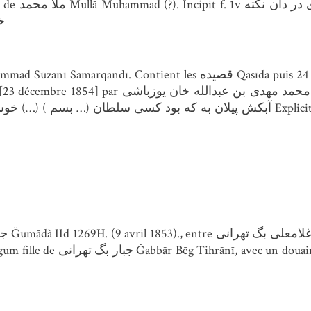
خ
les قصیده Qasīda puis 24 autres pièces (دوبیتی du-baytī). Copie