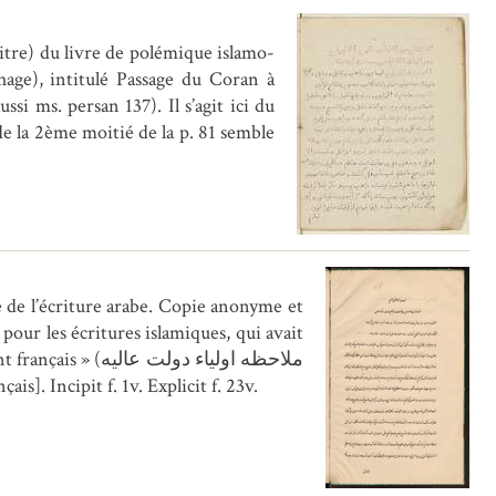
titre) du livre de polémique islamo-
age), intitulé Passage du Coran à
si ms. persan 137). Il s’agit ici du
 de la 2ème moitié de la p. 81 semble
me de l’écriture arabe. Copie anonyme et
pour les écritures islamiques, qui avait
ملاحظه اولیاء دو
ais]. Incipit f. 1v. Explicit f. 23v.