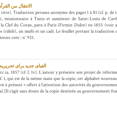
الانتقال من القر
titre). Traduction persane anonyme des pages 1 à 81 (cf. p. de 
6, missionnaire à Tunis et aumônier de Saint-Louis de Carth
 la Clef du Coran, paru à Paris (Firmin Didot) en 1855 (voir aus
e (rāhib), un mufti et un cadi. Le feuillet portant la traduction
ienne cote : n° 921.
الفبای جدید برای تحریری
c ca. 1857 (cf. f. 1v). L’auteur y présente son projet de réfor
. 1, qui est de la même main que la copie, cet alphabet nouveau 
 « offert à l’attention des autorités du gouvernement français » (لت عالیه
rānsa).[Il s’agit sans doute de la copie destinée au gouvernement franç