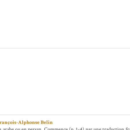
François-Alphonse Belin
 en arabe ou en persan. Commence (p. 1-4) par une traduction fra