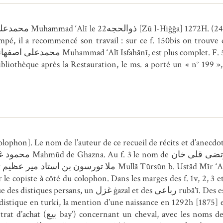
l a recommencé son travail : sur ce f. 150bis on trouve comme date le 9 ل
bibliothèque après la Restauration, le ms. a porté un « n° 199 »,
lophon]. Le nom de l’auteur de ce recueil de récits et d’anecdot
let
ubā’ī. Des essais de plume figurent aux contreplats de
distique en turki, la mention d’une naissance en 1292h [1875] 
ملا حکیم Mullā Hakīm Ğān et ملا