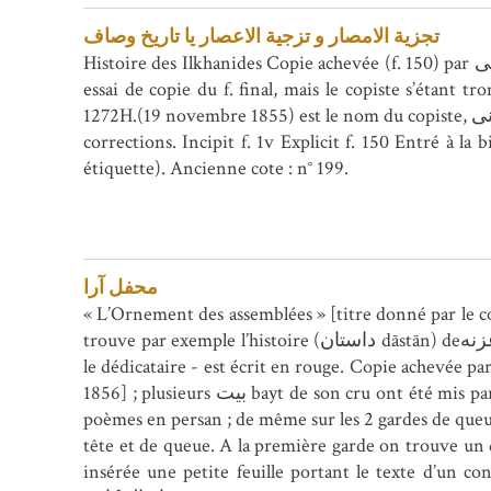
تجزیة الامصار و تزجیة الاعصار یا تاریخ وصاف
Histoire des Ilkhanides Copie achevée (f. 150) par محمدعلی Muhammad ‘Alī le 22ذوالحجه [Zū l-Hiğğa] 1272H. (24 août 1856) Le f. 150bis est un premier
essai de copie du f. final, mais le copiste s’étant trompé, i
1272H.(19 novembre 1855) est le nom du copiste, محمدعلی اصفهانی Muhammad ‘Alī Isfahānī, est plus complet. F. 5v, 7, 67 ou 79, le copiste a fait quelques
corrections. Incipit f. 1v Explicit f. 150 Entré à la 
étiquette). Ancienne cote : n° 199.
محفل آرا
« L’Ornement des assemblées » [titre donné par le co
trouve par exemple l’histoire (داستان dāstān) deمحمود غزنه Mahmūd de Ghazna. Au f. 3 le nom de مرتضی قلی خان Murtazā Qulī Hān – qui est peut-être
le dédicataire - est écrit en rouge. Copie achevée par ملا تورسون بن استاد میر عظیم Mullā Tūrsūn b. Ustād Mīr ‘Azīm en ذوالقعده Zū l-Qa’da 1272h [juil
1856] ; plusieurs بیت bayt de son cru ont été mis par le copiste à côté du colophon. Dans les marges des f. 1v, 2, 3 et des deux derniers ff. ont été ajoutés des
poèmes en persan ; de même sur les 2 gardes de queue des distiques persans, un غزل ġazal et des رباعی r
tête et de queue. A la première garde on trouve un 
insérée une petite feuille portant le texte d’un contrat d’achat (بیع bay’) concernant un cheval, avec les noms de  جان