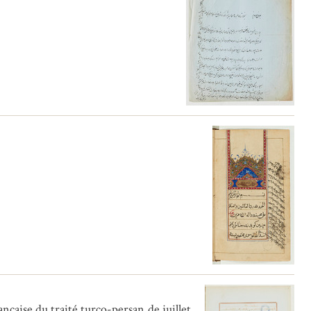
nçaise du traité turco-persan de juillet