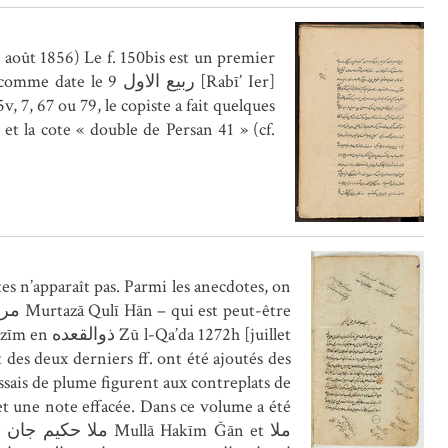
ربیع الاو [Rabī’ Ier]
 et la cote « double de Persan 41 » (cf.
es n’apparaît pas. Parmi les anecdotes, on
et une note effacée. Dans ce volume a été