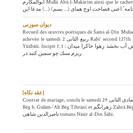
ابوالمکارم Mullā Abū l-Makārim ainsi que le cachet de ملا محمد Mullā Muhammad (?). Incipit f. 1v افشان بال جنين سخن دقايق عالم فضاى در دان نكته
امهٴ اعنى فصاحت اوج هماى (… بسم) (…) مدعا اين
دیوان سوزنی
Recueil des œuvres poétiques de Šams al-Dīn Muhammad Sūzanī Samarqandī. Contient 
achevée le samedi 2 ربیع الثانی Rabī’ second 1271h [23 décembre 1854] par محمد مهدی بن عبدالله خان یوزباشی Muhammad Mahdī b. ‘Abd-ullāh Hān
Yūzbāšī. Incipit f. 1 : آبكش پيلان به كه بود كسى سلطان (… بسم ) (…) خوش آب بخشد زهوا خاكرا ميدان Explicit : نشاط سيماب سنك چو پايچه از (…)
ريزم سنك چو سمين كنبد در
[عقد نکاه]
Contrat de mariage, conclu le samedi 29 جمادی الثانی Ğumādà IId 1269H. (9 avril 1853)., entre غلامرضا بگ بن غلامعلی بگ تهرانی Ġulām-Rizā
Bēg b. Ġulām-‘Alī Bēg Tihrānī et زهرابگم Zahrā Bēgum fille de جبار بگ تهرانی Ğabbār Bēg Tihrānī, avec un douaire se montant à trente تومان
ناصرالدین شاهی tomans Nāsir al-Dīn Šāhī.