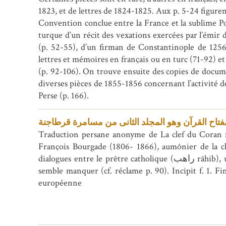
1823, et de lettres de 1824-1825. Aux p. 5-24 figurent
Convention conclue entre la France et la sublime Por
turque d’un récit des vexations exercées par l’émir
(p. 52-55), d’un firman de Constantinople de 1256H
lettres et mémoires en français ou en turc (71-92) et
(p. 92-106). On trouve ensuite des copies de documen
diverses pièces de 1855-1856 concernant l’activité de
Perse (p. 166).
فتاح القرآن وهو المجلد الثانی من مسامرة قرطاجنة
Traduction persane anonyme de La clef du Coran fai
François Bourgade (1806- 1866), aumônier de la ch
dialogues entre le prêtre catholique (راهب rāhib), un prince (میرزا mīrzā) et un cadi. Le feuillet portant la traduction de la 2ème moitié de la p. 81
semble manquer (cf. réclame p. 90). Incipit f. 1.
européenne