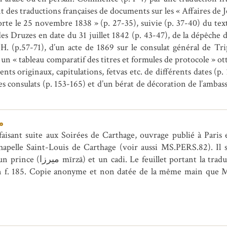
 des traductions françaises de documents sur les « Affaires de Jé
te le 25 novembre 1838 » (p. 27-35), suivie (p. 37-40) du texte
 des Druzes en date du 31 juillet 1842 (p. 43-47), de la dépêch
. (p.57-71), d’un acte de 1869 sur le consulat général de Trip
 un « tableau comparatif des titres et formules de protocole » ot
ts originaux, capitulations, fetvas etc. de différents dates (p.
s consulats (p. 153-165) et d’un bérat de décoration de l’ambass
م
sant suite aux Soirées de Carthage, ouvrage publié à Paris e
apelle Saint-Louis de Carthage (voir aussi MS.PERS.82). Il s’
 Fin f. 185. Copie anonyme et non datée de la même main que