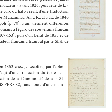
rusalem » avant 1826, puis celle de la «
 turc du hatt-i şerīf, d’une traduction
e de Muhammad ‘Alī à Ra’ūf Pāşā de 1840
oli (p. 70). Puis viennent différentes
tomans à l’égard des souverains français
 107-153), puis d’un bérat de 1855 et de
adeur français à Istanbul par le Shāh de
n 1852 chez J. Lecoffre, par l’abbé
agit d’une traduction du texte des
 MS.PERS.82, sans doute d’une main