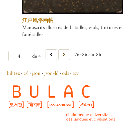
江戸風俗画帖
Manuscrits illustrés de batailles, viols, tortures et
funérailles
76–86 sur 86
de 4
bibtex
csl
json
json-ld
ods
tsv