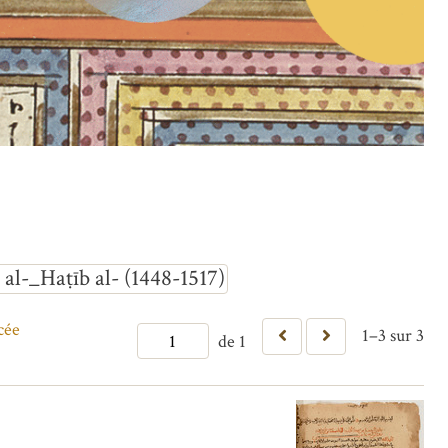
l-_Haṭīb al- (1448-1517)
cée
1–3 sur 3
de 1