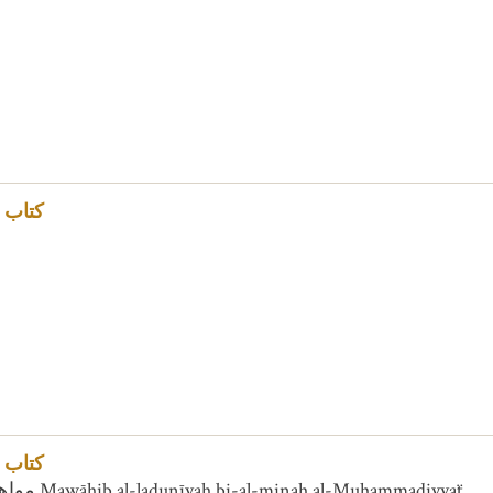
كتاب ]
كتاب ]
Autres variantes du titre : مواهب اللدنيه بالمنح المحمدية Mawāhib al-ladunīyah bi-al-minaḥ al-Muḥammadiyyaẗ