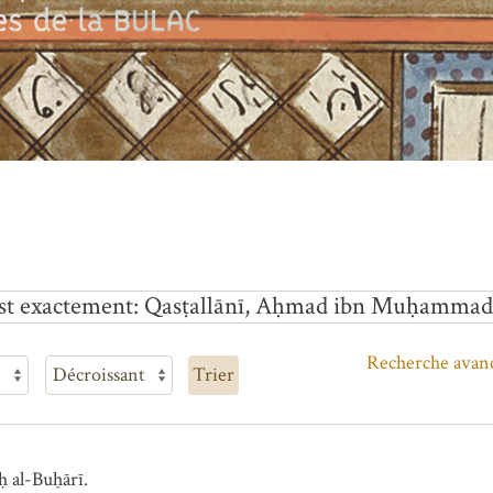
st exactement
Qasṭallānī, Aḥmad ibn Muḥammad a
Recherche avan
Trier
 al-Buẖārī.