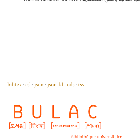
bibtex
csl
json
json-ld
ods
tsv