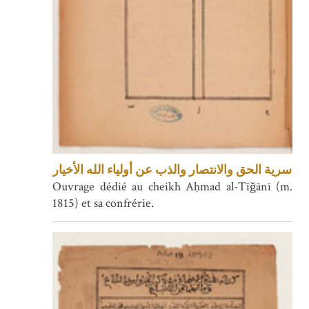
سرية الحق والانتصار والذب عن أولياء الله الأخيار
Ouvrage dédié au cheikh Aḥmad al-Tīǧānī (m.
1815) et sa confrérie.