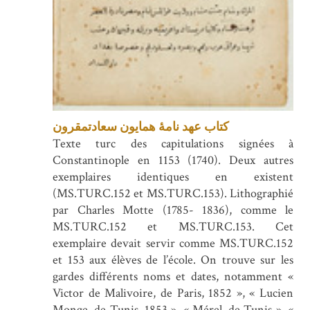
کتاب عهد نامۀ همایون سعادتمقرون
Texte turc des capitulations signées à
Constantinople en 1153 (1740). Deux autres
exemplaires identiques en existent
(MS.TURC.152 et MS.TURC.153). Lithographié
par Charles Motte (1785- 1836), comme le
MS.TURC.152 et MS.TURC.153. Cet
exemplaire devait servir comme MS.TURC.152
et 153 aux élèves de l’école. On trouve sur les
gardes différents noms et dates, notamment «
Victor de Malivoire, de Paris, 1852 », « Lucien
Monge, de Tunis, 1853 », « Mérel, de Tunis », «