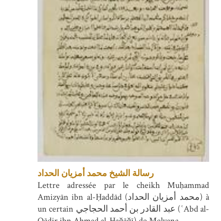
رسالة الشيخ محمد أمزيان الحداد
Lettre adressée par le cheikh Muḥammad
Amizyān ibn al-Ḥaddād (محمد أمزيان الحداد) à
un certain عبد القادر بن أحمد الحجاجي (ʿAbd al-
Qādir ibn Aḥmad al-Ḥaǧāǧī) de Melyana.