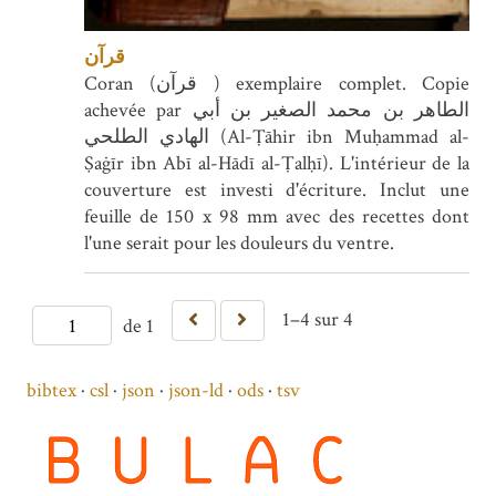
قرآن
Coran (قرآن ) exemplaire complet. Copie
achevée par الطاهر بن محمد الصغير بن أبي
الهادي الطلحي (Al-Ṭāhir ibn Muḥammad al-
Ṣaġīr ibn Abī al-Hādī al-Ṭalḥī). L'intérieur de la
couverture est investi d'écriture. Inclut une
feuille de 150 x 98 mm avec des recettes dont
l'une serait pour les douleurs du ventre.
1–4 sur 4
de 1
bibtex
csl
json
json-ld
ods
tsv