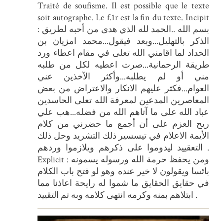
Traité de soufisme. Il est possible que le texte
soit autographe. Le f.1r est la fin du texte. Incipit
: بسم الله ..الحمد لله الذي هدى من أحبه لطريق
الذكر بالتهليل...وبعد فيقول...محمد امزيان بن
الحداد لما اقامني الله تعلى في مقام اعطاء ورد
طريقة الرحمانية...صرت اعطيه لكل من طلبه
مني أو لم يطلبه...وأكثر الآخذين عني
العوام...فكثر عليهم الانكار والاعتراض من بعض
المعاصرين المدعين لمعرفة الله تعلى الحاسدين
عباد الله على ما آتاهم الله من فضله...هب علي
ريح العزم على أن أجمع ما حضرني من كلام
الأيمة الاعلام في تيسسير ذلك التشريد وحل ذلك
التعقييد ليدوموا على ذكرهم ويلازموا وردهم .
Explicit : ومن يحفظ حرمة الله ورسوله يسمونه
بائسا ويقولون لا خير عنده وهو لو فتح باب الكلام
في حقايق الحقايق ما شموا له رايحة اعاذنا مما
ابتلاهم بمنه وكرمه انتهى كلامه وبه تم التقييد .