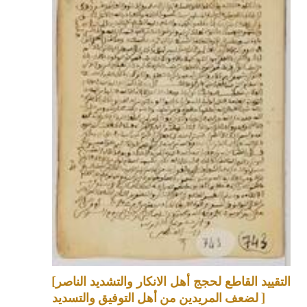
[التقييد القاطع لحجج أهل الانكار والتشديد الناصر
لضعف المريدين من أهل التوفيق والتسديد ]