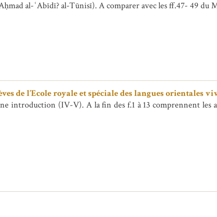
mées. Copie achevée par أحمد العبيدي ؟ التونسي (Aḥmad al-ʿAbīdī? al-Tūnisī). A comparer avec les ff.4
es de l’Ecole royale et spéciale des langues orientales vi
ne introduction (IV-V). A la fin des f.1 à 13 comprennent les 