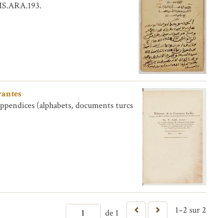
7- 49 du MS.ARA.193.
vantes
appendices (alphabets, documents turcs
1–2 sur 2
de 1