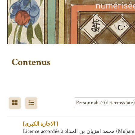
Contenus
[الاجازة الكبرى ]
Licence accordée à محمد امزيان بن الحداد (Muḥammad Amizyān ibn al-Ḥaddād) pour enseigner les préceptes de la H̱alwatiyyaẗ, suivie au f.6 de prières