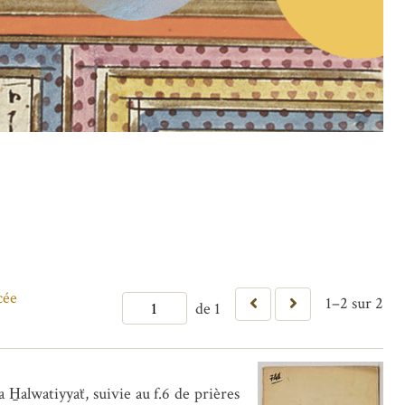
cée
1–2 sur 2
de 1