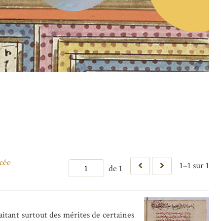
cée
1–1 sur 1
de 1