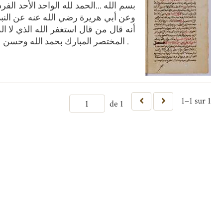
أنه قال من قال استغفر الله الذي لا اله
المختصر المبارك بحمد الله وحسن عونه وتوفيقه وله الحمد والشكر على نعم لا تحصى ولا سيما نعمة هذا التوفيق ...وآخر دعوانا ان الحمد لله رب العلمين .
1–1 sur 1
de 1