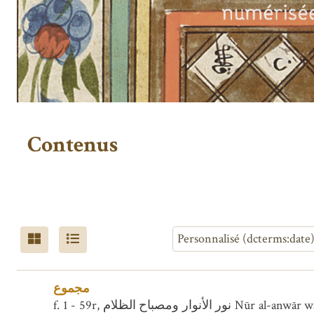
Contenus
مجموع
f. 1 - 59r, نور الأنوار ومصباح الظلام Nūr al-anwār wa-miṣbāḥ al-ẓalām. Précis de soufisme basé sur des traditions traitant surtout des mérites de certaines