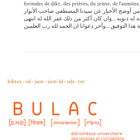
formules de ḏikr, des pri : بسم الله ...الحمد لله الواحد الأحد الفرد الصمد ...من قرأه وعمل
نا المصطفى صاحب الأنوار . Explicit : وعن أبي هريرة رضي الله عنه عن النبي صلعم
ه له ذنوبه ...وان كان أكثر من ذلك غفر الله له انتهى
bibtex
csl
json
json-ld
ods
tsv