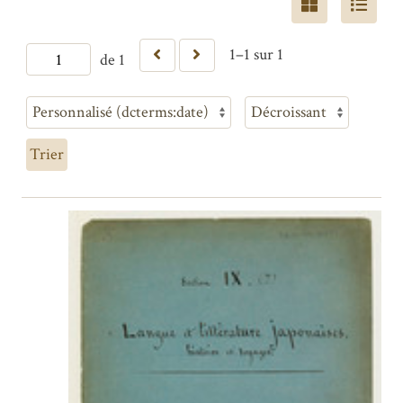
1–1 sur 1
de 1
Trier