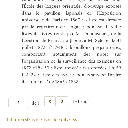
l'École des langues orientale, d'ouvrage exposés
dans le pavillon japonais de l'Exposition
universelle de Paris en 1867 ; la liste est dressée
par le répétiteur de langue japonaise. f° 3-4 :
listes de livres remis par M. Dubousquet, de la
Légation de France au Japon, à M. Schéfer le 31
juillet 1872. f° 7-18 : brouillons préparatoires,
comportant notamment des notes sur
l'organisation de la surveillance des examens en
1872 f°19- 20 : liste annotée des entrées 1 à 59
f°21-22 : Liste des livres japonais suivant l'ordre
des "entrées" de 1863 à 1868.
1–1 sur 1
de 1
bibtex
csl
json
json-ld
ods
tsv