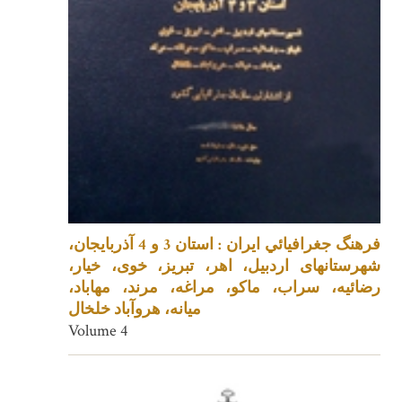
فرهنگ جغرافيائي ايران : استان 3 و 4 آذربایجان،
شهرستانهای اردبیل، اهر، تبریز، خوی، خیار،
رضائیه، سراب، ماکو، مراغه، مرند، مهاباد،
میانه، هروآباد خلخال
Volume 4