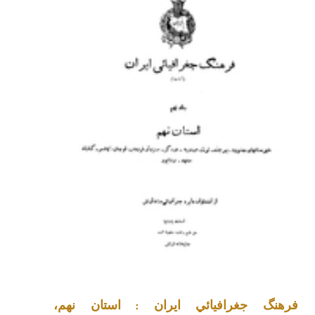
فرهنگ جغرافيائي ايران : استان نهم،