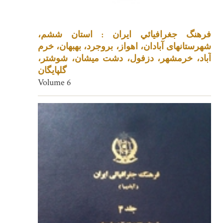
فرهنگ جغرافيائي ايران : استان ششم،
شهرستانهای آبادان، اهواز، بروجرد، بهبهان، خرم
آباد، خرمشهر، دزفول، دشت میشان، شوشتر،
گلپایگان
Volume 6