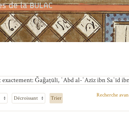
t exactement
Ǧaǧaṭūlī, ʿAbd al-ʿAzīz ibn Saʿīd 
Recherche avan
Trier