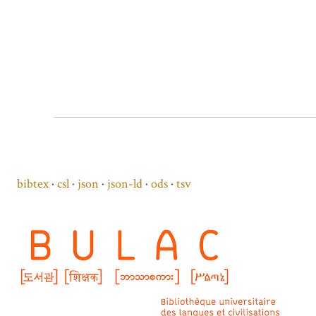
bibtex
csl
json
json-ld
ods
tsv