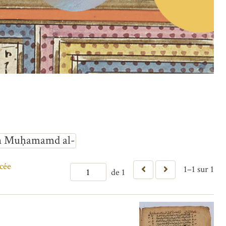
ibn Muḥamamd al-
cée
1–1 sur 1
de 1