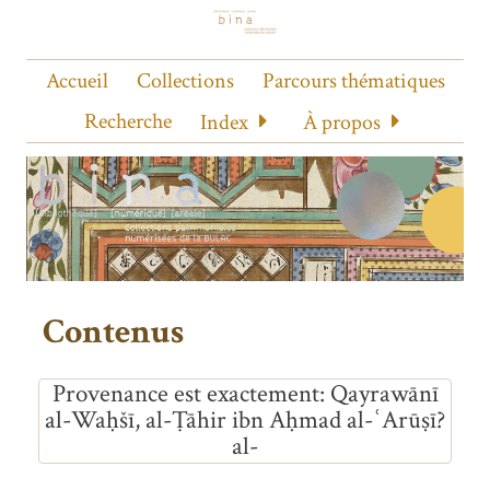
Accueil
Collections
Parcours thématiques
Recherche
Index
À propos
Contenus
Provenance est exactement
Qayrawānī
al-Waḥšī, al-Ṭāhir ibn Aḥmad al-ʿArūṣī?
al-