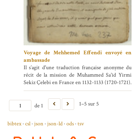
Voyage de Mehhemed Effendi envoyé en
ambassade
Il s’agit d'une traduction française anonyme du
récit de la mission de Muhammed Sa’īd Yirmi
Sekiz Çelebi en France en 1132-1133 (1720-1721).
1–5 sur 5
de 1
bibtex
csl
json
json-ld
ods
tsv