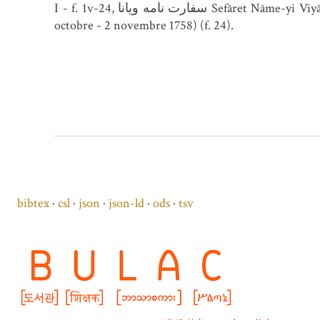
I - f. 1v-24, سفارت نامه ویانا Sefāret Nāme-yi Viyānā. Relation de son ambassade en Autriche en 1171 (1757), achevée de rédiger en صفر [Safer] 1172 (4
octobre - 2 novembre 1758) (f. 24).
bibtex
csl
json
json-ld
ods
tsv