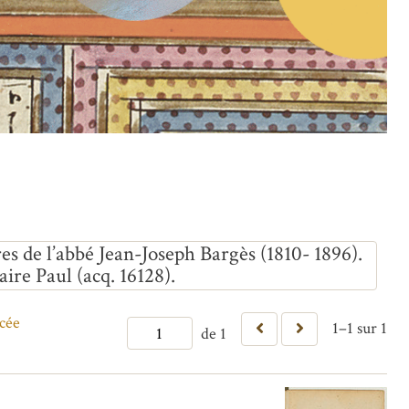
res de l’abbé Jean-Joseph Bargès (1810- 1896).
ire Paul (acq. 16128).
cée
1–1 sur 1
de 1