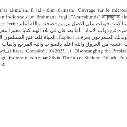
n indienne d'un Brahmane Yogi : "Amṛtakuṇda" अमृतकुण्ड. (le rés
غير ضارب الا ان أغشيته غلاظ ثخان ولذلك المشرحون 
ب اغشية من العروق والله اعلم بالصواب واليه المرجع والمآ
awd_al-hayat. Consulté : 10/2023. et “Disentangling the Persia
ogie indienne, édité par Silvia d’Intino et Sheldon Pollock, Publ
-30.