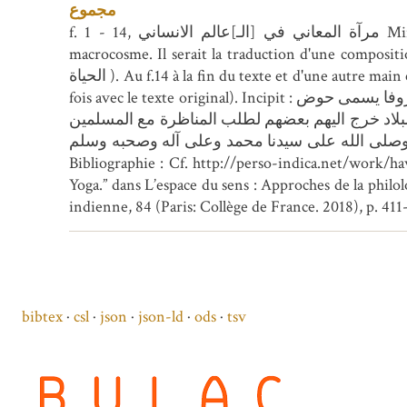
مجموع
f. 1 - 14, مرآة المعاني في [الـ]عالم الانساني Mirʾāẗ al-maʿānī fī [al]-ʿālim al-insānī. Ouvrage sur le microcosme humain et sa dépendance au
macrocosme. Il serait la traduction d'une compositio
الحياة ). Au f.14 à la fin du texte et d'une autre main est écrit : بعد ما كتبت قوبلت على الأصل مرتين فصحت والله أعلم (la copie a été collationnée deux
fois avec le texte original). Incipit : بسم الله ...الحمد لله رب العالمين المنزه عن ذوات الانداد ...أما بعد فان في بلاد الهند كتابا معتبرا معروفا يسمى حوض
الحياة فلما فتح المسلمون البلاد خرج اليهم بعضهم لطلب المناظرة مع المسلمين . Explicit : يعرف
ب وصلى الله على سيدنا محمد وعلى آله وصحبه وسلم
Bibliographie : Cf. http://perso-indica.net/work/h
Yoga.” dans L’espace du sens : Approches de la philol
indienne, 84 (Paris: Collège de France. 2018), p. 411
bibtex
csl
json
json-ld
ods
tsv