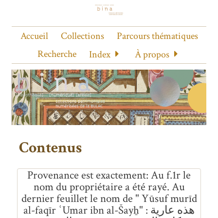
Accueil
Collections
Parcours thématiques
Recherche
Index
À propos
Contenus
Provenance est exactement
Au f.1r le
nom du propriétaire a été rayé. Au
dernier feuillet le nom de " Yūsuf murīd
al-faqīr ʿUmar ibn al-Šayẖ" : هذه عارية