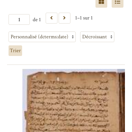
1–1 sur 1
de 1
Trier