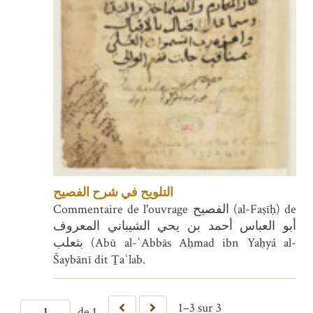
التلويح في شرح الفصيح
Commentaire de l'ouvrage الفصيح (al-Faṣīḥ) de
أبو العباس أحمد بن يحي الشيباني المعروف
بثعلب (Abū al-ʿAbbās Aḥmad ibn Yaḥyá al-
Šaybānī dit Ṯaʿlab.
1–3 sur 3
de 1