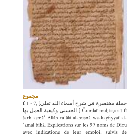
مجموع
f. 1 - 7, [جملة مختصرة في شرح أسماء الله تعلى
الحسنى وكيفية العمل بها ] Ǧumlaẗ muẖtaṣaraẗ fī
šarḥ asmāʾ Allâh taʿâlá al-ḥusná wa-kayfiyyaẗ al-
ʿamal bihā. Explications sur les 99 noms de Dieu
avec indications de leur emploi, suivis de