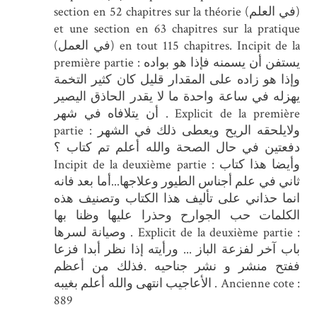
section en 52 chapitres sur la théorie (في العلم)
et une section en 63 chapitres sur la pratique
(في العمل) en tout 115 chapitres. Incipit de la
première partie : يستفن أن يسمنه فإذا هو بواده
وإذا هو زاده على المقدار قليل كان كثير التخمة
يهزله في ساعة واحدة ما لا يقدر الحاذق اليصير
أن يتلافاه في شهر . Explicit de la première
partie : ولايلحقه الريح ويعطى ذلك في الشهر
دفعتين في حال الصحة والله أعلم تم كتاب ؟
Incipit de la deuxième partie : وأيضا هذا كتاب
ثاني في علم أجناس الطيور وعلاجها...أما بعد فانه
انما حذاني على تأليف هذا الكتاب وتصنيف هذه
الكلمات حب الجوارح وحذرا عليها وظنا بها
وصيانة لسرها . Explicit de la deuxième partie :
باب آخر لفزعة الباز ... ورأيته إذا نظر أبدا فزعا
ففتح منشر و نشر جناحيه .فذلك من أعظم
الأعاجيب انتهى والله أعلم بغيبه . Ancienne cote :
889