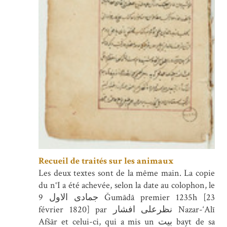
Recueil de traités sur les animaux
Les deux textes sont de la même main. La copie
du n°I a été achevée, selon la date au colophon, le
9 جمادی الاول Ğumādā premier 1235h [23
février 1820] par نظرعلی افشار Nazar-‘Alī
Afšār et celui-ci, qui a mis un بیت bayt de sa