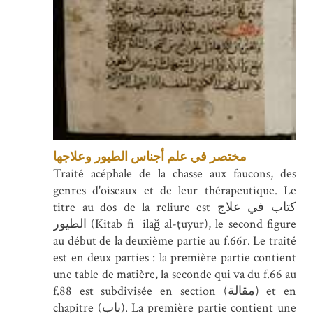
مختصر في علم أجناس الطيور وعلاجها
Traité acéphale de la chasse aux faucons, des
genres d'oiseaux et de leur thérapeutique. Le
titre au dos de la reliure est كتاب في علاج
الطيور (Kitāb fī ʿilāǧ al-ṭuyūr), le second figure
au début de la deuxième partie au f.66r. Le traité
est en deux parties : la première partie contient
une table de matière, la seconde qui va du f.66 au
f.88 est subdivisée en section (مقالة) et en
chapitre (باب). La première partie contient une