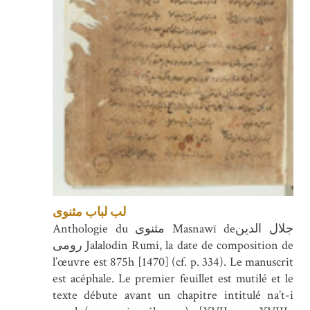
لب لباب مثنوی
Anthologie du مثنوی Masnawī deجلال الدین
رومی Jalalodin Rumi, la date de composition de
l’œuvre est 875h [1470] (cf. p. 334). Le manuscrit
est acéphale. Le premier feuillet est mutilé et le
texte débute avant un chapitre intitulé na’t-i