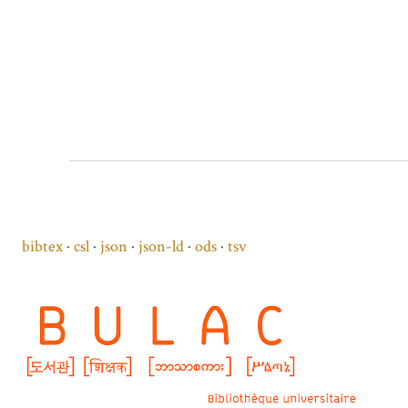
bibtex
csl
json
json-ld
ods
tsv