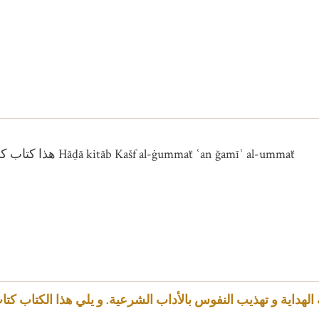
Autres variantes du titre : هذا كتاب كشف الغمة عن جميع الأمة Hāḏā kitāb Kašf al-ġummaẗ ʿan ğamīʿ al-ummaẗ
 الهداية و تهذيب النفوس بالأداب الشرعية. و يلي هذا الكتاب ك