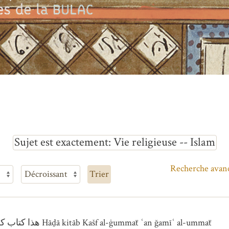
Sujet est exactement
Vie religieuse -- Islam
Recherche avan
Trier
Autres variantes du titre : هذا كتاب كشف الغمة عن جميع الأمة Hāḏā kitāb Kašf al-ġummaẗ ʿan ğamīʿ al-ummaẗ