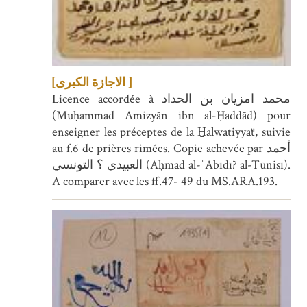
[الاجازة الكبرى ]
Licence accordée à محمد امزيان بن الحداد
(Muḥammad Amizyān ibn al-Ḥaddād) pour
enseigner les préceptes de la H̱alwatiyyaẗ, suivie
au f.6 de prières rimées. Copie achevée par أحمد
العبيدي ؟ التونسي (Aḥmad al-ʿAbīdī? al-Tūnisī).
A comparer avec les ff.47- 49 du MS.ARA.193.