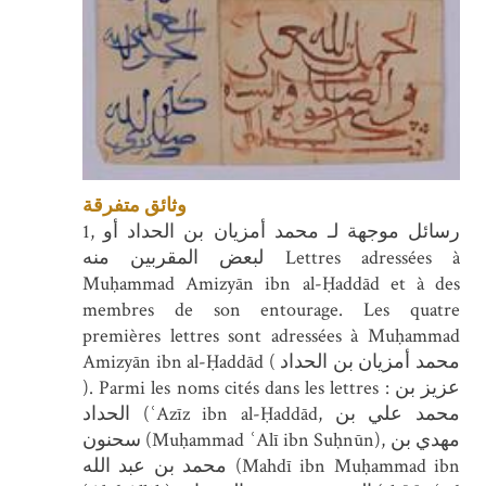
وثائق متفرقة
1, رسائل موجهة لـ محمد أمزيان بن الحداد أو
لبعض المقربين منه Lettres adressées à
Muḥammad Amizyān ibn al-Ḥaddād et à des
membres de son entourage. Les quatre
premières lettres sont adressées à Muḥammad
Amizyān ibn al-Ḥaddād ( محمد أمزيان بن الحداد
). Parmi les noms cités dans les lettres : عزيز بن
الحداد (ʿAzīz ibn al-Ḥaddād, محمد علي بن
سحنون (Muḥammad ʿAlī ibn Suḥnūn), مهدي بن
محمد بن عبد الله (Mahdī ibn Muḥammad ibn