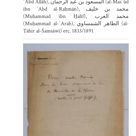
ʿAbd Allâh), المسعود بن عبد الرحمان (al-Masʿūd
ibn ʿAbd al-Raḥmān), محمد بن خليف
(Muḥammad ibn H̱alīf), محمد العرب
(Muḥammad al-ʿArab), الطاهر الشمساوي (al-
Ṭāhir al-Šamsāwī) etc. 1833/1891