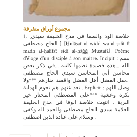
مجموع أوراق متفرقة
1, [خلاصة الود والصفا في مدح الخليفة سيدي
الحاج مصطفى ] [H̱ulāṣaẗ al-widd wa-al-ṣafā fī
madḥ al-ẖalīfaẗ sīdī al-ḥāǧǧ Muṣtafá]. Poème
d'éloge d'un disciple à son maître. Incipit : بسم
الله ...هذه قصيدة نظمها كاتبه ...في ذكر بعض
محاسن أبي المحاسن سيدي الحاج مصطفى
...سل الفضل أهل الفضل واقصد منارهم ***ولا
تعد عنهم هم نجوم الهداية . Explicit : وصل اللهم
بكرة وعشية ***على المصطفى المختار خير
البرية . انتهت خلاصة الوفا في مدح الخليفة
العلامة سيدي الحاج مصطفى والحمد لله وكفى
وسلام على عباده الذين اصطفى .