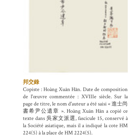
邦交錄
Copiste : Hoàng Xuân Hãn. Date de composition
de l'œuvre commentée : XVIIIe siècle. Sur la
page de titre, le nom d'auteur a été saisi « 進士尚
書希尹公遺章 ». Hoàng Xuân Hãn a copié ce
texte dans 吳家文派選, fascicule 15, conservé à
la Société asiatique, mais il a indiqué la cote HM
224(5) à la place de HM 2224(5).