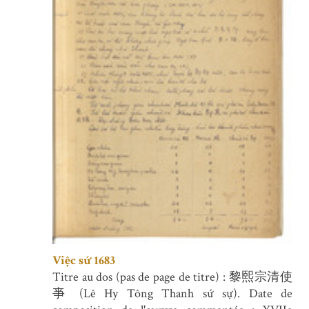
Việc sứ 1683
Titre au dos (pas de page de titre) : 黎熙宗清使
亊 (Lê Hy Tông Thanh sứ sự). Date de