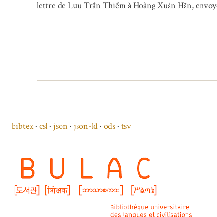
lettre de Lưu Trần Thiểm à Hoàng Xuân Hãn, envoyée 
bibtex
csl
json
json-ld
ods
tsv