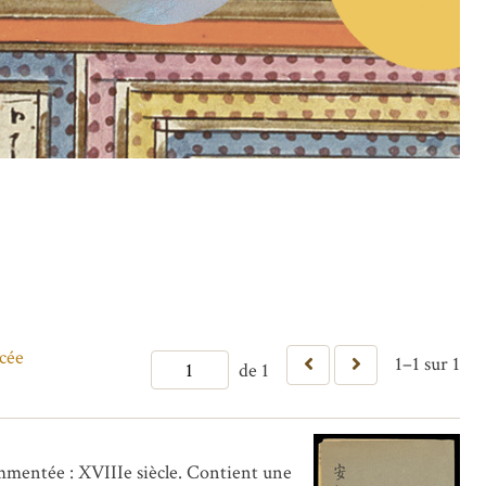
cée
1–1 sur 1
de 1
mentée : XVIIIe siècle. Contient une