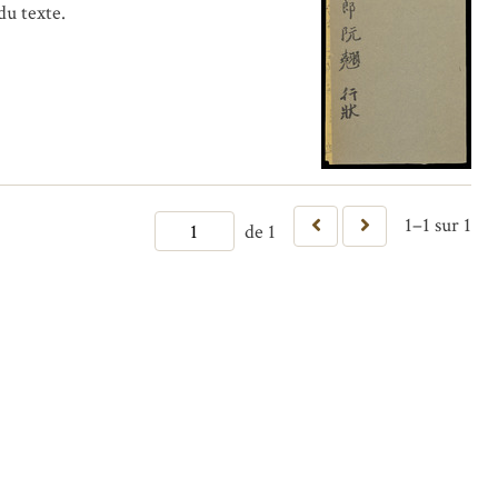
du texte.
1–1 sur 1
de 1