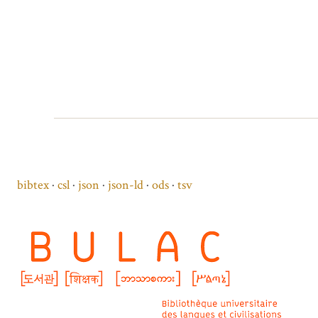
bibtex
csl
json
json-ld
ods
tsv