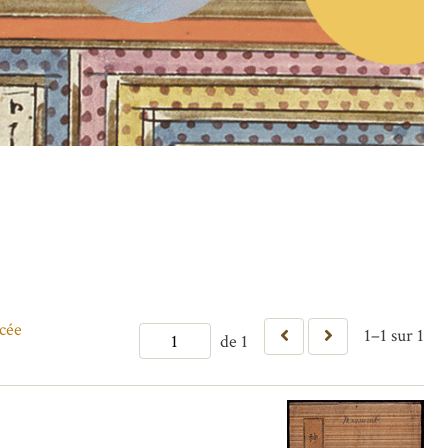
cée
1–1 sur 1
de 1