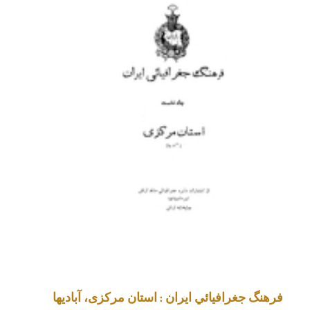
فرهنگ جغرافيائي ايران : استان مرکزی، آبادیها