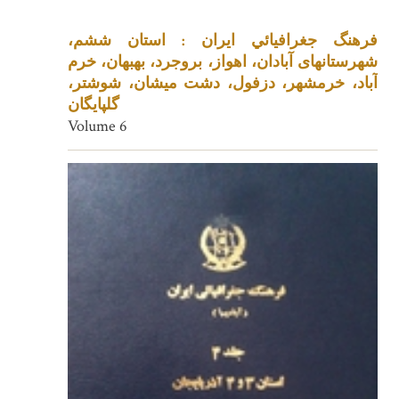
فرهنگ جغرافيائي ايران : استان ششم،
شهرستانهای آبادان، اهواز، بروجرد، بهبهان، خرم
آباد، خرمشهر، دزفول، دشت میشان، شوشتر،
گلپایگان
Volume 6