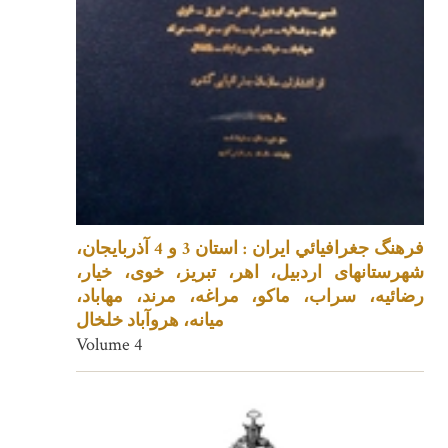
فرهنگ جغرافيائي ايران : استان 3 و 4 آذربایجان،
شهرستانهای اردبیل، اهر، تبریز، خوی، خیار،
رضائیه، سراب، ماکو، مراغه، مرند، مهاباد،
میانه، هروآباد خلخال
Volume 4