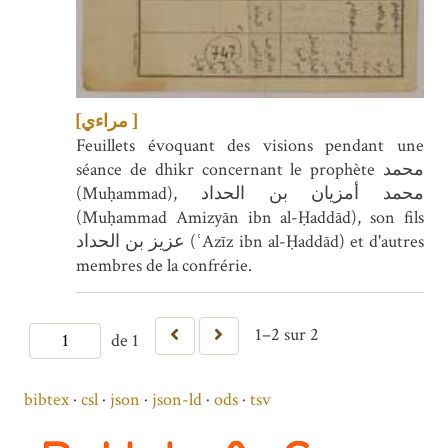
[مراءي ]
Feuillets évoquant des visions pendant une
séance de dhikr concernant le prophète محمد
(Muḥammad), محمد أمزيان بن الحداد
(Muḥammad Amizyān ibn al-Ḥaddād), son fils
عزيز بن الحداد (ʿAzīz ibn al-Ḥaddād) et d'autres
membres de la confrérie.
1–2 sur 2
de 1
bibtex
csl
json
json-ld
ods
tsv