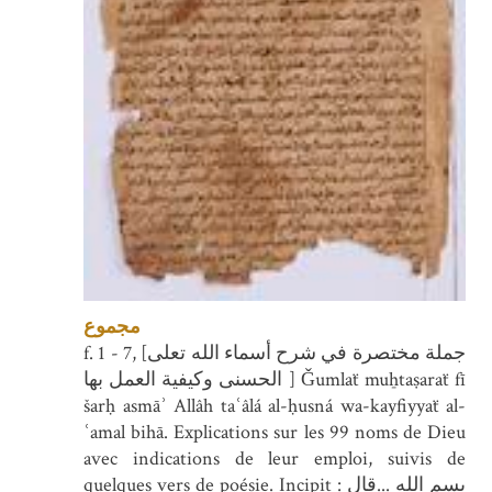
مجموع
f. 1 - 7, [جملة مختصرة في شرح أسماء الله تعلى
الحسنى وكيفية العمل بها ] Ǧumlaẗ muẖtaṣaraẗ fī
šarḥ asmāʾ Allâh taʿâlá al-ḥusná wa-kayfiyyaẗ al-
ʿamal bihā. Explications sur les 99 noms de Dieu
avec indications de leur emploi, suivis de
quelques vers de poésie. Incipit : بسم الله ...قال