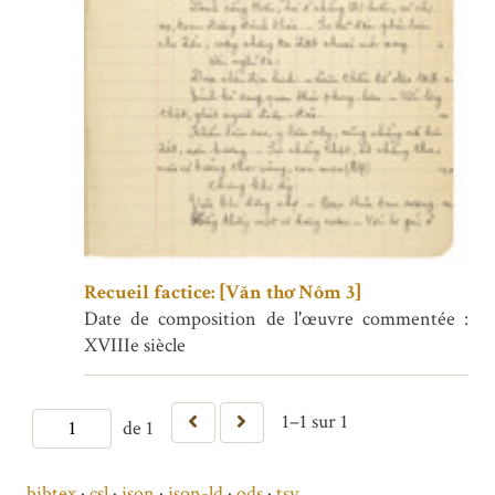
Recueil factice: [Văn thơ Nôm 3]
Date de composition de l'œuvre commentée :
XVIIIe siècle
1–1 sur 1
de 1
bibtex
csl
json
json-ld
ods
tsv