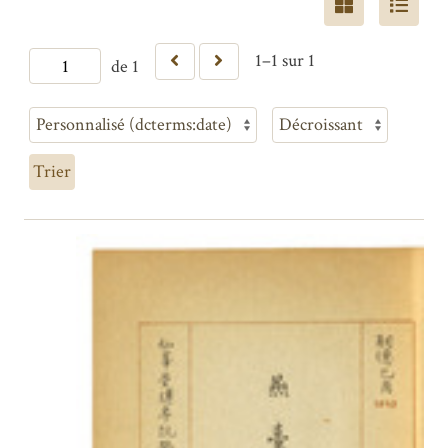
1–1 sur 1
de 1
Trier