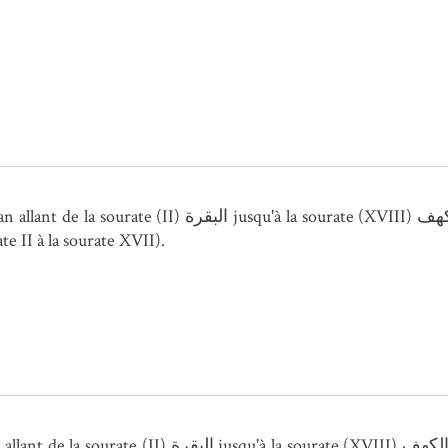
 (XVIII) الكهف inclusivement alors qu'à l'incipit on
من أول سورة الب (de la sourate II à la sourate XVII).
II) الكهف inclusivement et le titre de la sourate