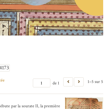
4173
cée
1–5 sur 5
de 1
ute par la sourate II, la première