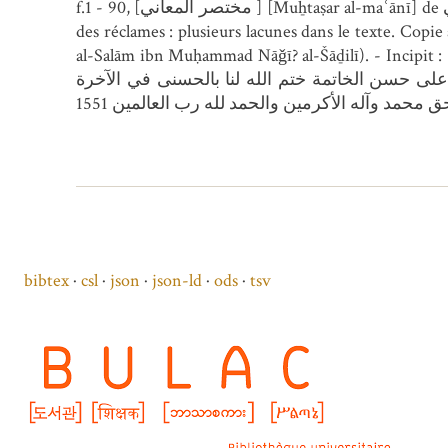
f.1 - 90, [مختصر المعاني ] [Muẖtaṣar al-maʿānī] de أسعد الدين التفتازاني Asʿad al-Dīn al-Taftāzānī. Traité de rhétorique dont le début manque. Au vu
des réclames : plusieurs lacunes dans le texte. Copie achevée par محمد العربي بن عبد السلام بن محمد ناجي؟ الشاذلي 
al-Salām ibn Muḥammad Nāǧī? al-Šāḏilī). - Incipit : والاستضلال بضلال الرافة ...لازلت محط رجال الأفاضل . Explicit : وقع موقعه بالنظر إلى مقتضيات
لى حسن الخاتمة ختم الله لنا بالحسنى في الآخرة
ق محمد وآله الأكرمين والحمد لله رب العالمين 1551
bibtex
csl
json
json-ld
ods
tsv