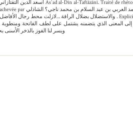
(Muḥammad al-ʿArbī ibn ʿAbd
ة إلى المعنى الذي يتضمنه يشتمل على لطف الفاتحة ومنطوية ع
ويسر لنا الفوز بالذخر الأسنى بح