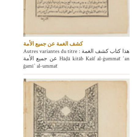
كشف الغمة عن جميع الأمة
Autres variantes du titre : هذا كتاب كشف الغمة
عن جميع الأمة Hāḏā kitāb Kašf al-ġummaẗ ʿan
ğamīʿ al-ummaẗ