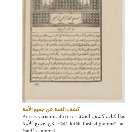
كشف الغمة عن جميع الأمة
Autres variantes du titre : هذا كتاب كشف الغمة
عن جميع الأمة Hāḏā kitāb Kašf al-ġummaẗ ʿan
ğamīʿ al-ummaẗ