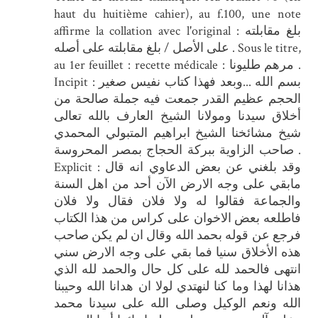
haut du huitième cahier), au f.100, une note
affirme la collation avec l'original : بلغ مقابلته
على الأصل / بلغ مقابلته على أصله . Sous le titre,
au 1er feuillet : recette médicale : مرهم طليونا .
Incipit : بسم الله ...وبعد فهذا كتاب نفيس صغير
الحجم عظيم القدر جمعت فيه جملة صالحة من
أخلاق سيدنا ومولانا الشيخ العارف بالله تعالى
شيخ مشائخنا الشيخ ابراهيم المتبولي المحمدي
صاحب الزاوية ببركة الحجاج بمصر المحروسة .
Explicit : وقد بلغني عن بعض الدعاوي انه قال
مابقي على وجه الارض الآن أحد من اهل السنة
والجماعة فقالوا له ولا فلان فقال ولا فلان
فاطلعه بعض الاخوان على كراس من هذا الكتاب
فرجع عن قوله بحمد الله وقال ان لم يكن صاحب
هذه الأخلاق سنيا فما بقي على وجه الارض سني
انتهى فالحمد لله على كل حال والحمد لله الذي
هذانا لهذا وما كنا لنهتدي لولا ان هدانا الله وحيبنا
الله ونعم الوكيل وصلى الله على سيدنا محمد